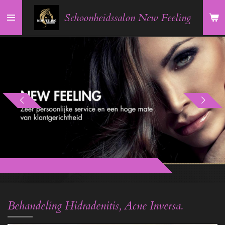
Ga
Schoonheidssalon New Feeling
direct
naar
de
hoofdinhoud
Behandeling Hidradenitis, Acne Inversa.