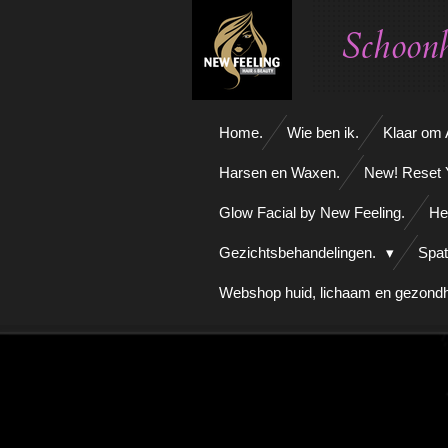
Ga
Schoonh
direct
naar
de
hoofdinhoud
Home.
Wie ben ik.
Klaar om A
Harsen en Waxen.
New! Reset 
Glow Facial by New Feeling.
He
Gezichtsbehandelingen.
Spat
Webshop huid, lichaam en gezondh