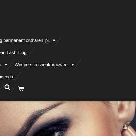
g permanent ontharen ipl.
an Lashlifting.
n.
Wimpers en wenkbrauwen.
agenda.