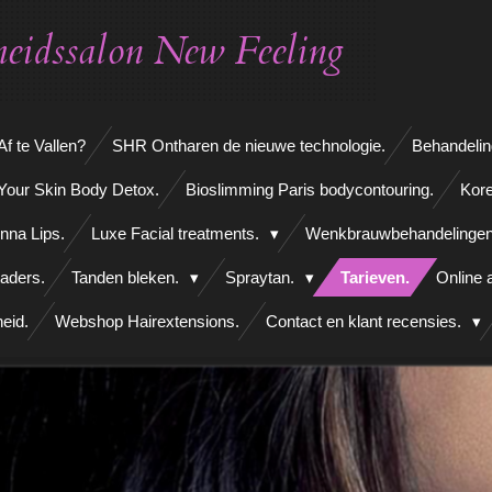
eidssalon New Feeling
f te Vallen?
SHR Ontharen de nieuwe technologie.
Behandelin
Your Skin Body Detox.
Bioslimming Paris bodycontouring.
Kore
nna Lips.
Luxe Facial treatments.
Wenkbrauwbehandelinge
aders.
Tanden bleken.
Spraytan.
Tarieven.
Online 
eid.
Webshop Hairextensions.
Contact en klant recensies.