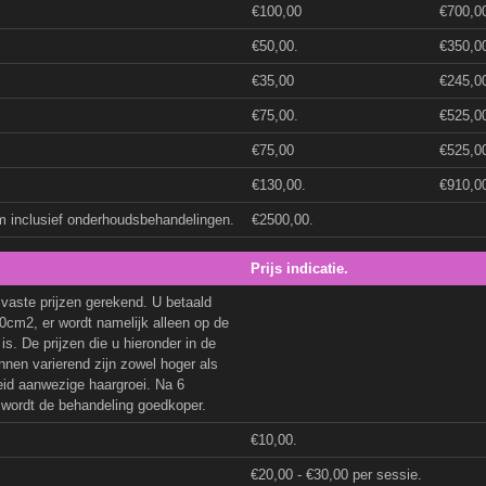
€100,00
€700,0
€50,00.
€350,0
€35,00
€245,0
€75,00.
€525,0
€75,00
€525,0
€130,00.
€910,0
m inclusief onderhoudsbehandelingen.
€2500,00.
Prijs indicatie.
 vaste prijzen gerekend. U betaald
 10cm2, er wordt namelijk alleen op de
. De prijzen die u hieronder in de
unnen varierend zijn zowel hoger als
eid aanwezige haargroei. Na 6
 wordt de behandeling goedkoper.
€10,00.
€20,00 - €30,00 per sessie.