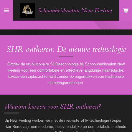
Ga
Schoonheidssalon New Feeling
direct
naar
de
hoofdinhoud
SHR ontharen: De nieuwe technologie
Ontdek de revolutionaire SHR-technologie bij Schoonheidssalon New
Feeling voor een comfortabele en effectieve langdurige haarreductie.
Ervaar een zijdezachte huid zonder de ongemakken van traditionele
ontharingsmethoden.
Waarom kiezen voor SHR ontharen?
Bij New Feeling werken we met de nieuwste SHR-technologie (Super
Hair Removal), een moderne, huidvriendelijke en comfortabele methode