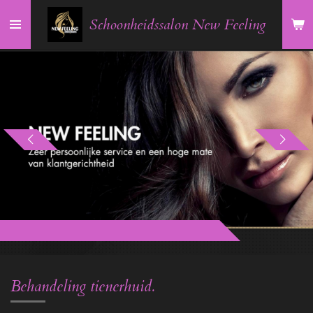
Ga
Schoonheidssalon New Feeling
direct
naar
de
hoofdinhoud
Behandeling tienerhuid.