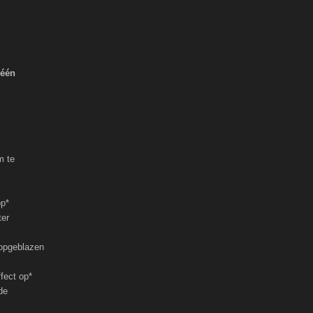
 één
m te
op*
ter
 opgeblazen
fect op*
de