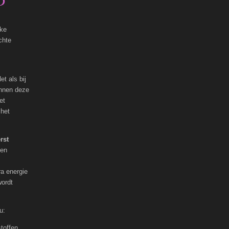
P
jke
chte
et als bij
nnen deze
et
 het
rst
 en
ra energie
ordt
u:
toffen