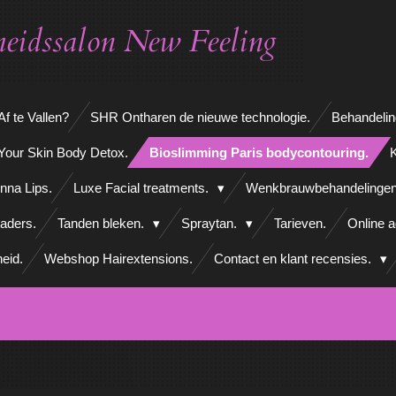
eidssalon New Feeling
f te Vallen?
SHR Ontharen de nieuwe technologie.
Behandelin
Your Skin Body Detox.
Bioslimming Paris bodycontouring.
K
nna Lips.
Luxe Facial treatments.
Wenkbrauwbehandelinge
aders.
Tanden bleken.
Spraytan.
Tarieven.
Online 
eid.
Webshop Hairextensions.
Contact en klant recensies.