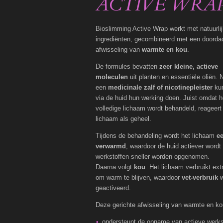
ACTIVE WRA
Bioslimming Active Wrap werkt met natuurli
ingrediënten, gecombineerd met een doorda
afwisseling van
warmte en kou
.
De formules bevatten
zeer kleine, actieve
moleculen
uit planten en essentiële oliën. N
een
medicinale zalf of nicotinepleister
ku
via de huid hun werking doen. Juist omdat h
volledige lichaam wordt behandeld, reageert
lichaam als geheel.
Tijdens de behandeling wordt het lichaam
ee
verwarmd
, waardoor de huid actiever wordt
werkstoffen sneller worden opgenomen.
Daarna volgt
kou
. Het lichaam verbruikt ext
om warm te blijven, waardoor
vet-verbruik
w
geactiveerd.
Deze gerichte afwisseling van warmte en ko
ondersteunt de opname van actieve werks