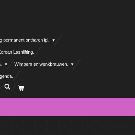
g permanent ontharen ipl.
orean Lashlifting.
n.
Wimpers en wenkbrauwen.
agenda.