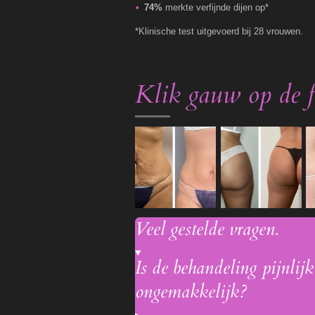
74%
merkte verfijnde dijen op*
*Klinische test uitgevoerd bij 28 vrouwen.
Klik gauw op de fo
Veel gestelde vragen.
Is de behandeling pijnlijk
ongemakkelijk?