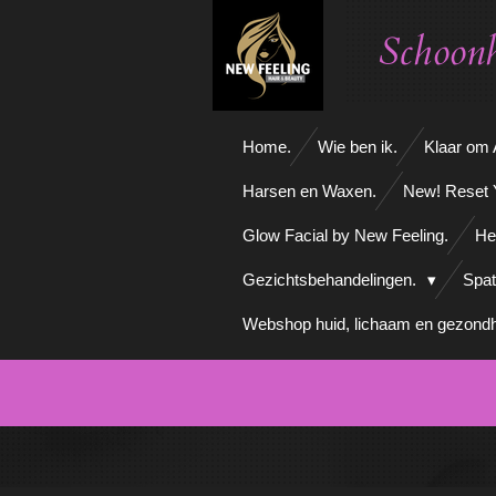
Ga
Schoonh
direct
naar
de
hoofdinhoud
Home.
Wie ben ik.
Klaar om A
Harsen en Waxen.
New! Reset 
Glow Facial by New Feeling.
He
Gezichtsbehandelingen.
Spat
Webshop huid, lichaam en gezondh