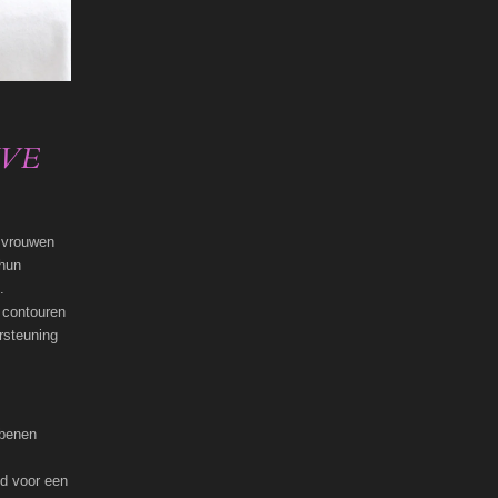
IVE
r vrouwen
hun
.
 contouren
rsteuning
 benen
ld voor een