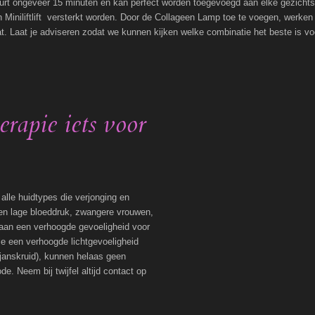
t ongeveer 15 minuten en kan perfect worden toegevoegd aan elke gezichtsb
Miniliftlift versterkt worden. Door de Collageen Lamp toe te voegen, werken 
t. Laat je adviseren zodat we kunnen kijken welke combinatie het beste is v
herapie iets voor
lle huidtypes die verjonging en
en lage bloeddruk, zwangere vrouwen,
 aan een verhoogde gevoeligheid voor
ie een verhoogde lichtgevoeligheid
t-janskruid), kunnen helaas geen
 Neem bij twijfel altijd contact op