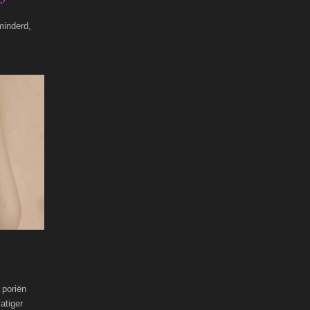
rminderd,
 poriën
atiger