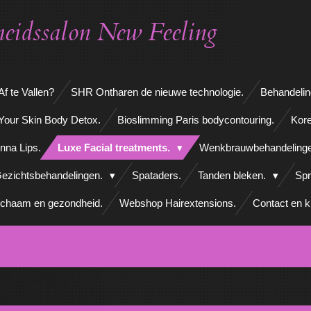
eidssalon New Feeling
f te Vallen?
SHR Ontharen de nieuwe technologie.
Behandelin
Your Skin Body Detox.
Bioslimming Paris bodycontouring.
Kore
nna Lips.
Luxe Facial treatments.
Wenkbrauwbehandeling
ezichtsbehandelingen.
Spataders.
Tanden bleken.
Spr
ichaam en gezondheid.
Webshop Hairextensions.
Contact en k