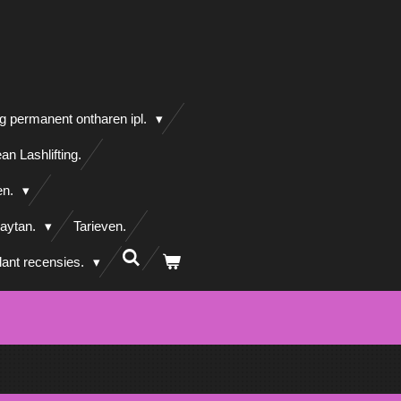
g permanent ontharen ipl.
an Lashlifting.
en.
aytan.
Tarieven.
lant recensies.