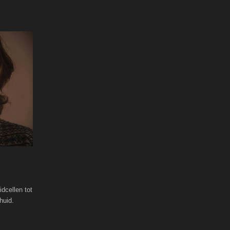
dcellen tot
huid.