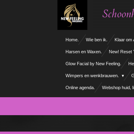
Ga
Schoonh
direct
naar
de
hoofdinhoud
Home.
Wie ben ik.
Klaar om A
Harsen en Waxen.
New! Reset 
Glow Facial by New Feeling.
He
Wimpers en wenkbrauwen.
G
Online agenda.
Webshop huid, l