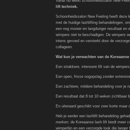
Vanaf nu werkt schoonheidssalon New Feeli
lift techniek.
Schoonheidssalon New Feeling heeft deze 
met de huidige lashlifting behandelingen, om
een nog mooier en langduriger resultaat en
wimpers niet te beschadigen. De wimpers wor
intens gevoed en versterkt door de verzorg
collageen.
Wat kun je verwachten van de Koreaanse l
Een strakkere, intensere lift van de wimpers
Een open, frisse oogopslag zonder extensio
Een zachtere, mildere behandeling voor je n
Een resultaat dat 8 tot 10 weken zichtbaar bli
En uiteraard geschikt voor zeer korte maar
Heb je eerder een lashlift behandeling geha
merken: de Koreaanse lash lift biedt meer co
wimperlijn en een verzorgde look die langer 