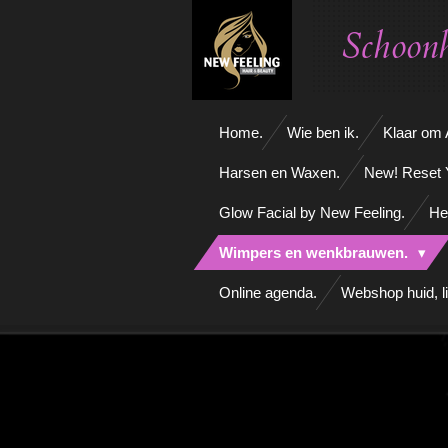
Ga
Schoonh
direct
naar
de
hoofdinhoud
Home.
Wie ben ik.
Klaar om A
Harsen en Waxen.
New! Reset 
Glow Facial by New Feeling.
He
Wimpers en wenkbrauwen.
Online agenda.
Webshop huid, l