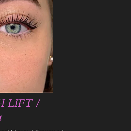
 LIFT /
t