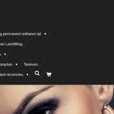
g permanent ontharen ipl.
an Lashlifting.
n.
praytan.
Tarieven.
lant recensies.