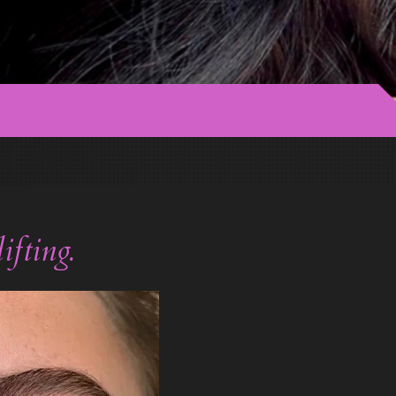
fting.