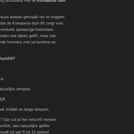
ng uitsluitend met de
Koreaanse lash
keuze bewust gemaakt om te stoppen
dat de Koreaanse lash lift zorgt voor
 eventuele aanwezige kwetsbare
den niet alleen gelift, maar ook
ende formules met oa keratine en
ashlift?
.
ns.
atuurlijke wimpers.
jft.
 ook middel en lange wimpers.
d? Dan zul je het verschil meteen
mfort, een natuurlijke gelifte
houdt tot wel 8 tot 10 weken!