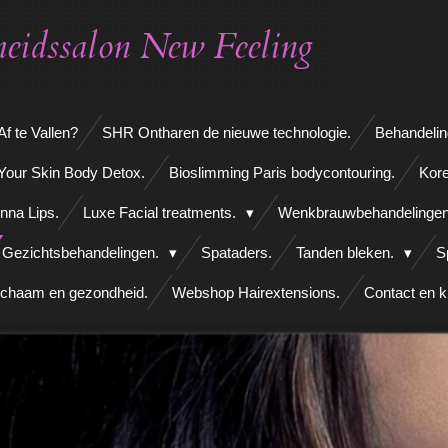
eidssalon New Feeling
f te Vallen?
SHR Ontharen de nieuwe technologie.
Behandelin
Your Skin Body Detox.
Bioslimming Paris bodycontouring.
Kore
nna Lips.
Luxe Facial treatments.
Wenkbrauwbehandelinge
Gezichtsbehandelingen.
Spataders.
Tanden bleken.
S
ichaam en gezondheid.
Webshop Hairextensions.
Contact en k