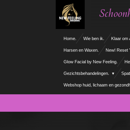
Ga
Schoonh
direct
naar
de
hoofdinhoud
Home.
Wie ben ik.
Klaar om A
Harsen en Waxen.
New! Reset 
Glow Facial by New Feeling.
He
Gezichtsbehandelingen.
Spat
Webshop huid, lichaam en gezondh