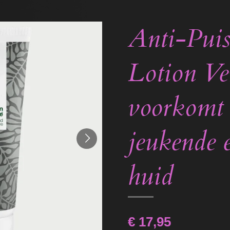
Anti-Puis
Lotion Ve
voorkomt 
jeukende 
huid
€ 17,95