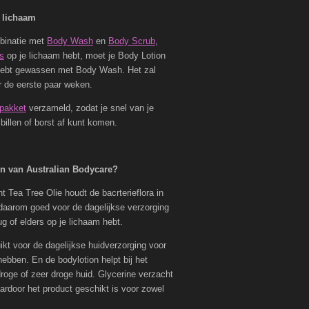
e lichaam
binatie met
Body Wash
en
Body Scrub
,
es
op je lichaam hebt, moet je Body Lotion
f hebt gewassen met Body Wash. Het zal
r de eerste paar weken.
 pakket
verzameld, zodat je snel van je
billen of borst af kunt komen.
n van Australian Bodycare?
nt Tea Tree Olie houdt de bacrterieflora in
daarom goed voor de dagelijkse verzorging
rug of elders op je lichaam hebt.
kt voor de dagelijkse huidverzorging voor
bben. En de bodylotion helpt bij het
roge of zeer droge huid. Glycerine verzacht
ardoor het product geschikt is voor zowel