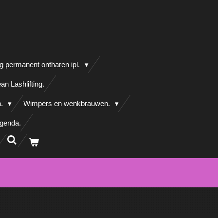
g permanent ontharen ipl.
an Lashlifting.
n.
Wimpers en wenkbrauwen.
agenda.