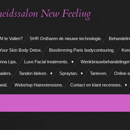
eidssalon New Feeling
f te Vallen?
SHR Ontharen de nieuwe technologie.
Behandelin
Your Skin Body Detox.
Bioslimming Paris bodycontouring.
Kore
nna Lips.
Luxe Facial treatments.
Wenkbrauwbehandelinge
aders.
Tanden bleken.
Spraytan.
Tarieven.
Online 
eid.
Webshop Hairextensions.
Contact en klant recensies.