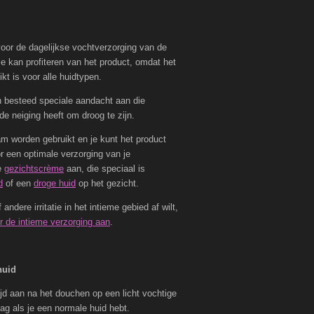
oor de dagelijkse vochtverzorging van de
ie kan profiteren van het product, omdat het
kt is voor alle huidtypen.
n besteed speciale aandacht aan die
de neiging heeft om droog te zijn.
am worden gebruikt en je kunt het product
r een optimale verzorging van je
e
gezichtscrème
aan, die speciaal is
d
of een
droge huid
op het gezicht.
andere irritatie in het intieme gebied af wilt,
r de intieme verzorging aan
.
huid
tijd aan na het douchen op een licht vochtige
ag als je een normale huid hebt.