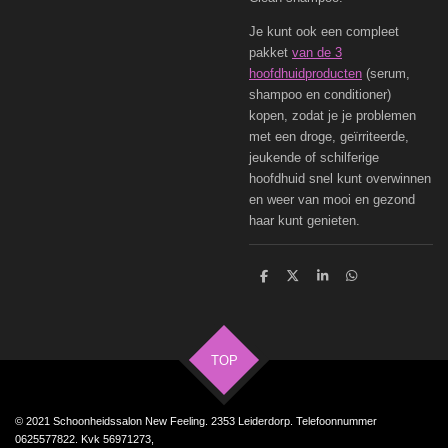
Je kunt ook een compleet
pakket
van de 3
hoofdhuidproducten
(serum,
shampoo en conditioner)
kopen, zodat je je problemen
met een droge, geïrriteerde,
jeukende of schilferige
hoofdhuid snel kunt overwinnen
en weer van mooi en gezond
haar kunt genieten.
D
D
S
D
e
e
h
e
l
e
a
l
e
l
r
e
n
e
n
TOP
© 2021 Schoonheidssalon New Feeling. 2353 Leiderdorp. Telefoonnummer
0625577822. Kvk 56971273,