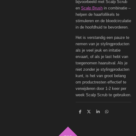
bijvoorbeeld met Scalp Scrub
en
Scalp Brush
in combinatie –
helpen de haarfollikels te
stimuleren en de bloedcirculatie
in de hoofdhuid te bevorderen.
Het is verstandig een pauze te
nemen van je stylingproducten
als je veel jeuk en irritatie
ervaart, of als je last hebt van
toegenomen haaruitval. Als je
niet zonder je stylingproducten
kunt, is het van groot belang
om productresten effectief te
verwijderen door 1-2 keer per
week Scalp Scrub te gebruiken.
D
D
S
D
e
e
h
e
l
e
a
l
e
l
r
e
n
e
n