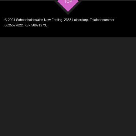
TOP
© 2021 Schoonheidssalon New Feeling. 2353 Leiderdorp. Telefoonnummer
0625577822. Kvk 56971273,