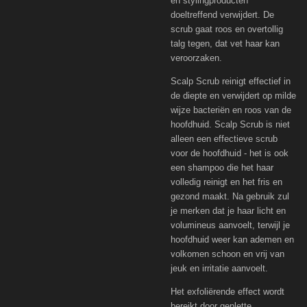
en stylingproducten
doeltreffend verwijdert. De
scrub gaat roos en overtollig
talg tegen, dat vet haar kan
veroorzaken.
Scalp Scrub reinigt effectief in
de diepte en verwijdert op milde
wijze bacteriën en roos van de
hoofdhuid. Scalp Scrub is niet
alleen een effectieve scrub
voor de hoofdhuid - het is ook
een shampoo die het haar
volledig reinigt en het fris en
gezond maakt. Na gebruik zul
je merken dat je haar licht en
volumineus aanvoelt, terwijl je
hoofdhuid weer kan ademen en
volkomen schoon en vrij van
jeuk en irritatie aanvoelt.
Het exfoliërende effect wordt
bereikt door geplette