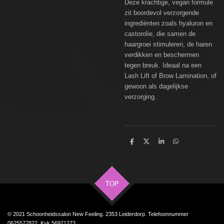
Deze krachtige, vegan formule
zit boordevol verzorgende
ingrediënten zoals hyaluron en
castorolie, die samen de
haargroei stimuleren, de haren
verdikken en beschermen
tegen breuk. Ideaal na een
Lash Lift of Brow Lamination, of
gewoon als dagelijkse
verzorging.
D
D
S
D
e
e
h
e
l
e
a
l
e
l
r
e
n
e
n
TOP
© 2021 Schoonheidssalon New Feeling. 2353 Leiderdorp. Telefoonnummer
0625577822. Kvk 56971273,