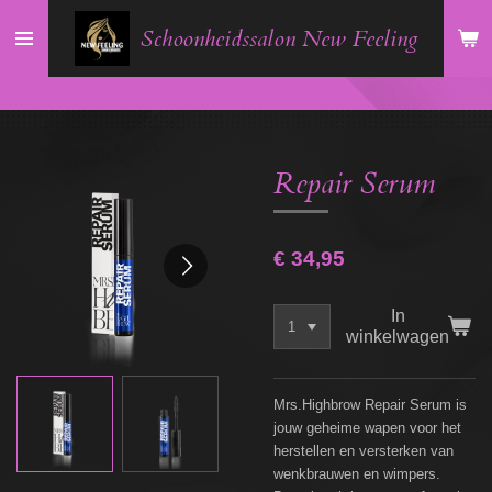
Ga
Schoonheidssalon New Feeling
direct
naar
de
hoofdinhoud
Repair Serum
€ 34,95
In
winkelwagen
Mrs.Highbrow Repair Serum is
jouw geheime wapen voor het
herstellen en versterken van
wenkbrauwen en wimpers.