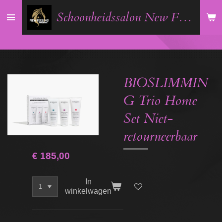
Ga
Schoonheidssalon New Feeling
direct
naar
de
hoofdinhoud
BIOSLIMMIN
G Trio Home
Set Niet-
retourneerbaar
€ 185,00
In
winkelwagen