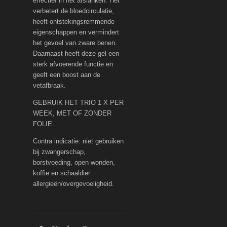
effectief in het afslanken. Het
verbetert de bloedcirculatie,
heeft ontstekingsremmende
eigenschappen en vermindert
het gevoel van zware benen.
Daarnaast heeft deze gel een
sterk afvoerende functie en
geeft een boost aan de
vetafbraak.
GEBRUIK HET TRIO 1 X PER
WEEK, MET OF ZONDER
FOLIE.
Contra indicatie: niet gebruiken
bij zwangerschap,
borstvoeding, open wonden,
koffie en schaaldier
allergieën/overgevoeligheid.