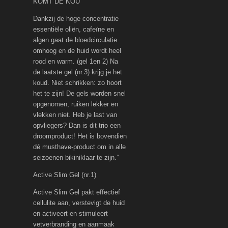
KOMT DE KOU’
Dankzij de hoge concentratie
essentiële oliën, cafeïne en
algen gaat de bloedcirculatie
omhoog en de huid wordt heel
rood en warm. (gel 1en 2) Na
de laatste gel (nr.3) krijg je het
koud. Niet schrikken: zo hoort
het te zijn! De gels worden snel
opgenomen, ruiken lekker en
vlekken niet. Heb je last van
opvliegers? Dan is dit trio een
droomproduct! Het is bovendien
dé musthave-product om in alle
seizoenen bikiniklaar te zijn.”
Active Slim Gel (nr.1)
Active Slim Gel pakt effectief
cellulite aan, verstevigt de huid
en activeert en stimuleert
vetverbranding en aanmaak