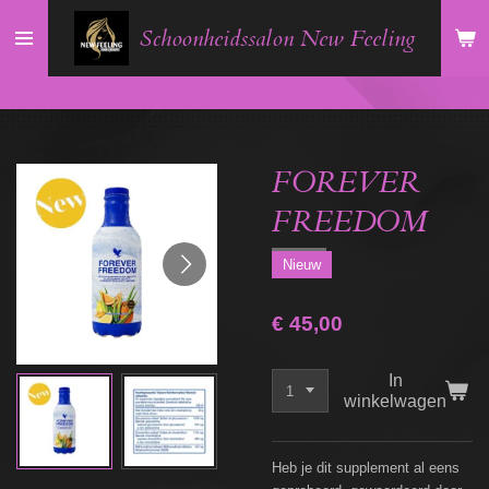
Ga
Schoonheidssalon New Feeling
direct
naar
de
hoofdinhoud
FOREVER
FREEDOM
Nieuw
€ 45,00
In
winkelwagen
Heb je dit supplement al eens