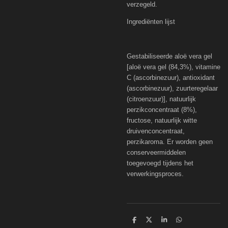
verzegeld.
Ingrediënten lijst
Gestabiliseerde aloë vera gel
[aloë vera gel (84,3%), vitamine
C (ascorbinezuur), antioxidant
(ascorbinezuur), zuurteregelaar
(citroenzuur)], natuurlijk
perzikconcentraat (8%),
fructose, natuurlijk witte
druivenconcentraat,
perzikaroma. Er worden geen
conserveermiddelen
toegevoegd tijdens het
verwerkingsproces.
D
D
S
D