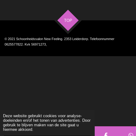
e
e
h
e
l
e
a
l
e
l
r
e
n
e
n
TOP
© 2021 Schoonheidssalon New Feeling. 2353 Leiderdorp. Telefoonnummer
0625577822. Kvk 56971273,
Deze website gebruikt cookies voor analyse-
doeleinden en/of het tonen van advertenties. Door
gebruik te blijven maken van de site gaat u
hiermee akkoord.