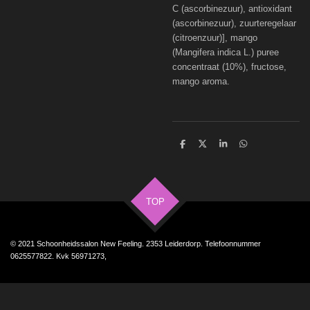
C (ascorbinezuur), antioxidant
(ascorbinezuur), zuurteregelaar
(citroenzuur)], mango
(Mangifera indica L.) puree
concentraat (10%), fructose,
mango aroma.
D
D
S
D
e
e
h
e
l
e
a
l
e
l
r
e
n
e
n
TOP
© 2021 Schoonheidssalon New Feeling. 2353 Leiderdorp. Telefoonnummer
0625577822. Kvk 56971273,