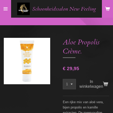
Ga
Schoonheidssalon New Feeling
direct
naar
de
hoofdinhoud
Aloe Propolis
Crème.
€ 29,95
In
winkelwagen
Een rijke mix van aloë vera,
bijen propolis en kamille
extracten. De meervoudige