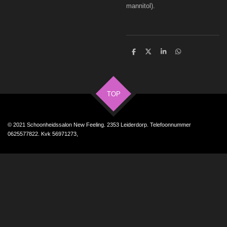
mannitol).
D
D
S
D
e
e
h
e
l
e
a
l
e
l
r
e
n
e
n
TOP
© 2021 Schoonheidssalon New Feeling. 2353 Leiderdorp. Telefoonnummer
0625577822. Kvk 56971273,