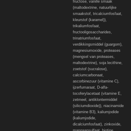
fructose, vanille smaak
(maltodextrine, natuurlijke
smaakstof, tricalciumfosfaat,
kleurstof (karamel)),
trikaliumfosfaat,
fructooligosaccharides,
trinatriumfosfaat,
verdikkingsmiddel (guargom),
magnesiumoxide, proteases
(mengsel van proteases,
maltodextrine), soja lecithine,
zoetstof (sucralose),
calciumcarbonaat,
ascorbinezuur (vitamine C),
ijzerfumaraat, D-alfa-
tocoferylacetaat (vitamine E,
zetmeel, antiklontermiddel
(siliciumdioxide)), niacinamide
(vitamine B3), kaliumjodide
(kaliumjodide,
dicalciumfosfaat), zinkoxide,
mangaansulfaat, biotine