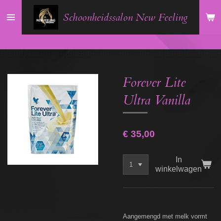
Ga
Schoonheidssalon New Feeling
direct
naar
de
hoofdinhoud
Forever Lite
Ultra Vanilla
€ 35,00
In
winkelwagen
Aangemengd met melk vormt