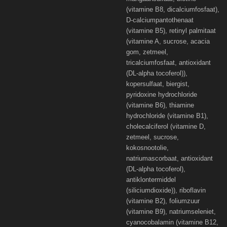
(vitamine B8, dicalciumfosfaat),
D-calciumpantothenaat
(vitamine B5), retinyl palmitaat
(vitamine A, sucrose, acacia
gom, zetmeel,
tricalciumfosfaat, antioxidant
(DL-alpha tocoferol)),
kopersulfaat, biergist,
pyridoxine hydrochloride
(vitamine B6), thiamine
hydrochloride (vitamine B1),
cholecalciferol (vitamine D,
zetmeel, sucrose,
kokosnootolie,
natriumascorbaat, antioxidant
(DL-alpha tocoferol),
antiklontermiddel
(siliciumdioxide)), riboflavin
(vitamine B2), foliumzuur
(vitamine B9), natriumseleniet,
cyanocobalamin (vitamine B12,