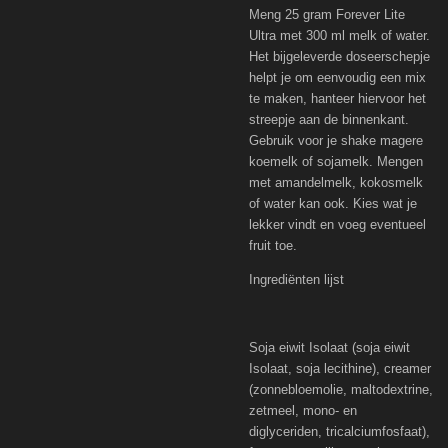
Meng 25 gram Forever Lite
Ultra met 300 ml melk of water.
Het bijgeleverde doseerschepje
helpt je om eenvoudig een mix
te maken, hanteer hiervoor het
streepje aan de binnenkant.
Gebruik voor je shake magere
koemelk of sojamelk. Mengen
met amandelmelk, kokosmelk
of water kan ook. Kies wat je
lekker vindt en voeg eventueel
fruit toe.
Ingrediënten lijst
Soja eiwit Isolaat (soja eiwit
Isolaat, soja lecithine), creamer
(zonnebloemolie, maltodextrine,
zetmeel, mono- en
diglyceriden, tricalciumfosfaat),