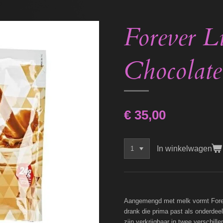
Forever Li
Chocolate
€ 35,00
In winkelwagen
Aangemengd met melk vormt Foreve
drank die prima past als onderde
zijn verkrijgbaar in twee verschil