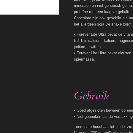
mineralen en niet-genetisch geman
proteïne met een laag vetgehalte en
Chocolate zijn ook geschikt als a
het allergeen soja De shake zorgt
• Forever Lite Ultra bevat de vita
B8, B5, calcium, kalium, magnesiu
jodium, eiwitten.
• Forever Lite Ultra bevat eiwitten.
spiermassa.
Gebruik
• Goed afgesloten bewaren op een 
• Niet gebruiken als de verpakkin
Tenminste houdbaar tot einde: zie
Ultra met 300 ml melk of water. H