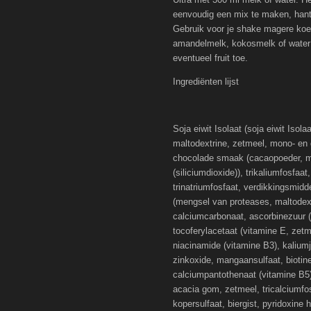
eenvoudig een mix te maken, hante
Gebruik voor je shake magere ko
amandelmelk, kokosmelk of water 
eventueel fruit toe.
Ingrediënten lijst
Soja eiwit Isolaat (soja eiwit Isol
maltodextrine, zetmeel, mono- en d
chocolade smaak (cacaopoeder, ma
(siliciumdioxide)), trikaliumfosfaa
trinatriumfosfaat, verdikkingsmid
(mengsel van proteases, maltodextr
calciumcarbonaat, ascorbinezuur (v
tocoferylacetaat (vitamine E, zetme
niacinamide (vitamine B3), kaliumj
zinkoxide, mangaansulfaat, biotine
calciumpantothenaat (vitamine B5),
acacia gom, zetmeel, tricalciumfos
kopersulfaat, biergist, pyridoxine 