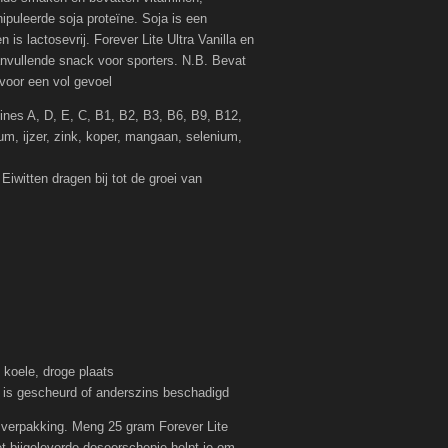
ipuleerde soja proteïne. Soja is een
 is lactosevrij. Forever Lite Ultra Vanilla en
anvullende snack voor sporters. N.B. Bevat
 voor een vol gevoel
mines A, D, E, C, B1, B2, B3, B6, B9, B12,
m, ijzer, zink, koper, mangaan, selenium,
 Eiwitten dragen bij tot de groei van
koele, droge plaats
g is gescheurd of anderszins beschadigd
 verpakking. Meng 25 gram Forever Lite
et bijgeleverde doseerschepje helpt je om