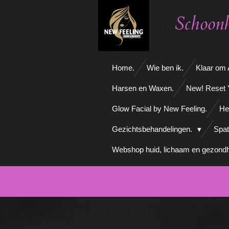
Ga
Schoonh
direct
naar
de
hoofdinhoud
Home.
Wie ben ik.
Klaar om A
Harsen en Waxen.
New! Reset 
Glow Facial by New Feeling.
He
Gezichtsbehandelingen.
Spat
Webshop huid, lichaam en gezondh