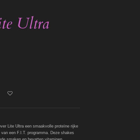
te Ultra
r Lite Ultra een smaakvolle proteïne rijke
el van een F.I.T. programma. Deze shakes
lende smaken en bevatten vitaminen,