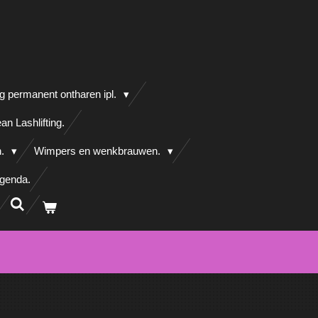
g permanent ontharen ipl.
an Lashlifting.
n.
Wimpers en wenkbrauwen.
agenda.