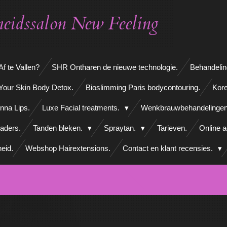
eidssalon New Feeling
f te Vallen?
SHR Ontharen de nieuwe technologie.
Behandelin
Your Skin Body Detox.
Bioslimming Paris bodycontouring.
Kore
nna Lips.
Luxe Facial treatments.
Wenkbrauwbehandelinge
aders.
Tanden bleken.
Spraytan.
Tarieven.
Online 
eid.
Webshop Hairextensions.
Contact en klant recensies.