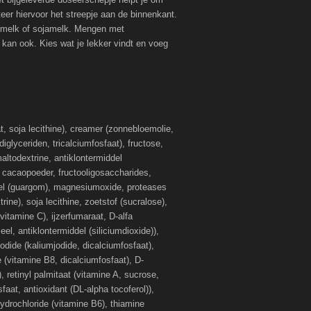
er hiervoor het streepje aan de binnenkant.
emelk of sojamelk. Mengen met
kan ook. Kies wat je lekker vindt en voeg
aat, soja lecithine), creamer (zonnebloemolie,
iglyceriden, tricalciumfosfaat), fructose,
ltodextrine, antiklontermiddel
t, cacaopoeder, fructooligosaccharides,
del (guargom), magnesiumoxide, proteases
ine), soja lecithine, zoetstof (sucralose),
itamine C), ijzerfumaraat, D-alfa
el, antiklontermiddel (siliciumdioxide)),
odide (kaliumjodide, dicalciumfosfaat),
 (vitamine B8, dicalciumfosfaat), D-
 retinyl palmitaat (vitamine A, sucrose,
faat, antioxidant (DL-alpha tocoferol)),
hydrochloride (vitamine B6), thiamine