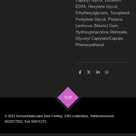
Caprylyl Glycol, Disodium
EDTA, Hexylene Glycol,
Ethylhexylglycerin, Tocopherol,
Pentylene Glycol, Pistacia
Lentiscus (Mastic) Gum,
Hydroxypinacolone Retinoate,
Glyceryl Caprylate/Caprate,
Phenoxyethanol.
D
D
S
D
e
e
h
e
l
e
a
l
e
l
r
e
n
e
n
TOP
© 2021 Schoonheidssalon New Feeling. 2353 Leiderdorp. Telefoonnummer
0625577822. Kvk 56971273,