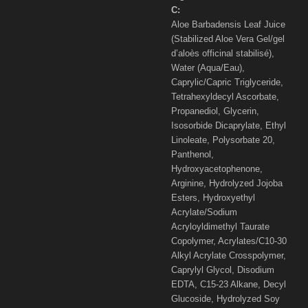
C:
Aloe Barbadensis Leaf Juice
(Stabilized Aloe Vera Gel/gel
d’aloès officinal stabilisé),
Water (Aqua/Eau),
Caprylic/Capric Triglyceride,
Tetrahexyldecyl Ascorbate,
Propanediol, Glycerin,
Isosorbide Dicaprylate, Ethyl
Linoleate, Polysorbate 20,
Panthenol,
Hydroxyacetophenone,
Arginine, Hydrolyzed Jojoba
Esters, Hydroxyethyl
Acrylate/Sodium
Acryloyldimethyl Taurate
Copolymer, Acrylates/C10-30
Alkyl Acrylate Crosspolymer,
Caprylyl Glycol, Disodium
EDTA, C15-23 Alkane, Decyl
Glucoside, Hydrolyzed Soy