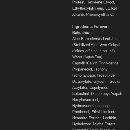
Protein, Hexylene Glycol,
Ethylhexylglycerin, C13-14
Alkane, Phenoxyethanol.
Ingredients Forever
Bukuchiol:
Aloe Barbadensis Leaf Juice
(Stabilized Aloe Vera Gel/gel
d’aloès officinal stabilisé),
Water (Aqua/Eau),
Caprylic/Capric Triglyceride,
Propanediol, Isononyl
Isononanoate, Isosorbide
Dicaprylate, Glycerin, Sodium
Acrylates Copolymer,
Bakuchiol, Diisopropyl Adipate,
Hexylresorcinol,
Hydroxyacetophenone,
Panthenol, Ethyl Linoleate,
Hematite Extract, Lecithin,
Hydrolyzed Jojoba Esters,