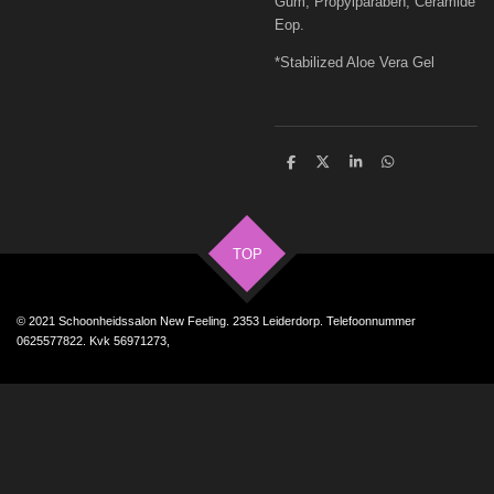
Gum, Propylparaben, Ceramide
Eop.
*Stabilized Aloe Vera Gel
D
D
S
D
e
e
h
e
l
e
a
l
e
l
r
e
n
e
n
TOP
© 2021 Schoonheidssalon New Feeling. 2353 Leiderdorp. Telefoonnummer
0625577822. Kvk 56971273,