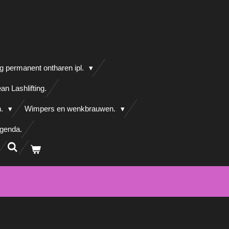
g permanent ontharen ipl.
an Lashlifting.
n.
Wimpers en wenkbrauwen.
agenda.