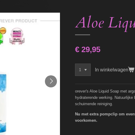
Aloe Liq
€ 29,95
In winkelwagen
orever's Aloe Liquid Soap met arga
hydraterende werking. Natuurlijke
schuimende reiniging.
Nu met extra pompclip om eventu
voorkomen.