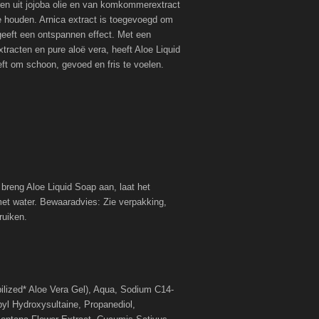
en uit jojoba olie en van komkommerextract
e houden. Arnica extract is toegevoegd om
geeft een ontspannen effect. Met een
xtracten en pure aloë vera, heeft Aloe Liquid
eft om schoon, gevoed en fris te voelen.
reng Aloe Liquid Soap aan, laat het
et water. Bewaaradvies: Zie verpakking,
ruiken.
ilized* Aloe Vera Gel), Aqua, Sodium C14-
yl Hydroxysultaine, Propanediol,