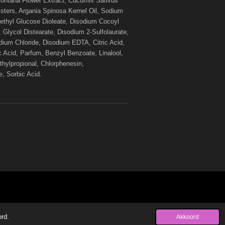
ontana Flower Extract, Cucumis Sativus
Esters, Argania Spinosa Kernel Oil, Sodium
ethyl Glucose Dioleate, Disodium Cocoyl
Glycol Distearate, Disodium 2-Sulfolaurate,
dium Chloride, Disodium EDTA, Citric Acid,
c Acid, Parfum, Benzyl Benzoate, Linalool,
thylpropional, Chlorphenesin,
, Sorbic Acid.
ord.
Akkoord