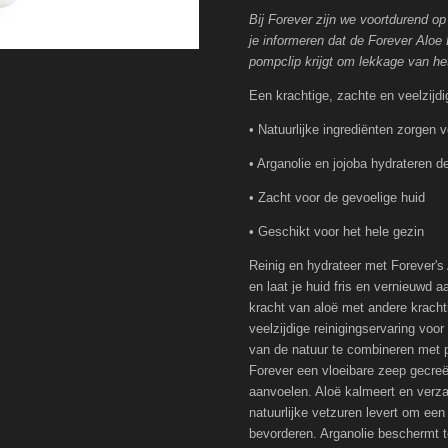
Bij Forever zijn we voortdurend o
je informeren dat de Forever Aloe
pompclip krijgt om lekkage van he
Een krachtige, zachte en veelzijdi
• Natuurlijke ingrediënten zorgen
• Arganolie en jojoba hydrateren d
• Zacht voor de gevoelige huid
• Geschikt voor het hele gezin
Reinig en hydrateer met Forever's
en laat je huid fris en vernieuwd 
kracht van aloë met andere kracht
veelzijdige reinigingservaring voo
van de natuur te combineren met p
Forever een vloeibare zeep gecreë
aanvoelen. Aloë kalmeert en verzac
natuurlijke vetzuren levert om een
bevorderen. Arganolie beschermt t