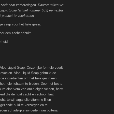
p zoek naar verbeteringen. Daarom willen we
 Liquid Soap (artikel nummer 633) een extra
t product te voorkomen.
ge zeep voor het hele gezin.
 voor een zacht schuim
e huid
 Aloe Liquid Soap. Onze rijke formule voedt
aanvoelen. Aloe Liquid Soap gebruikt de
ige ingrediënten om het hele gezin een
r het hele lichaam te bieden. Door het beste
ure aloë vera van onze eigen velden, heeft
erd die de huid zacht en schoon laat
ht, terwijl arganolie vitamine E en
 gezonde huid te verzorgen en te
egen schadelijke invloeden van buitenaf.