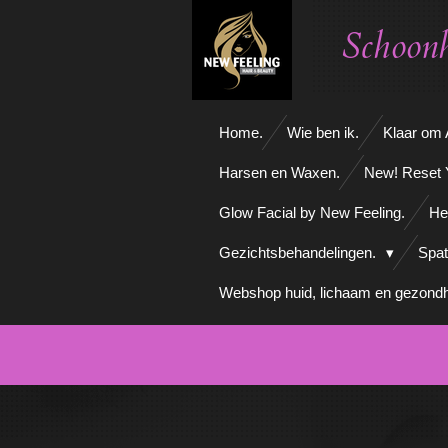
Ga
Schoonh
direct
naar
de
hoofdinhoud
Home.
Wie ben ik.
Klaar om A
Harsen en Waxen.
New! Reset 
Glow Facial by New Feeling.
He
Gezichtsbehandelingen.
Spat
Webshop huid, lichaam en gezondh