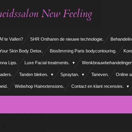
eidssalon New Feeling
f te Vallen?
SHR Ontharen de nieuwe technologie.
Behandelin
Your Skin Body Detox.
Bioslimming Paris bodycontouring.
Kore
nna Lips.
Luxe Facial treatments.
Wenkbrauwbehandelinge
aders.
Tanden bleken.
Spraytan.
Tarieven.
Online 
eid.
Webshop Hairextensions.
Contact en klant recensies.