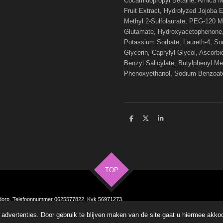
Cocamidopropyl Betaine, Arnica M
Fruit Extract, Hydrolyzed Jojoba 
Methyl 2-Sulfolaurate, PEG-120 M
Glutamate, Hydroxyacetophenone, 
Potassium Sorbate, Laureth-4, So
Glycerin, Caprylyl Glycol, Ascorbi
Benzyl Salicylate, Butylphenyl Me
Phenoxyethanol, Sodium Benzoate
D
D
S
e
e
h
l
e
a
e
l
r
n
e
TOP
rdorp. Telefoonnummer 0625577822. Kvk 56971273,
advertenties. Door gebruik te blijven maken van de site gaat u hiermee akko