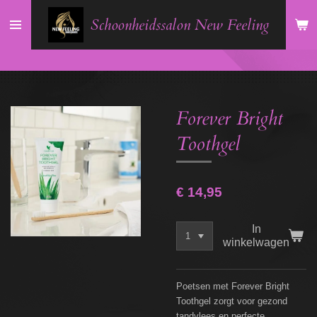
Ga
Schoonheidssalon New Feeling
direct
naar
de
hoofdinhoud
Forever Bright
Toothgel
€ 14,95
In
winkelwagen
Poetsen met Forever Bright
Toothgel zorgt voor gezond
tandvlees en perfecte