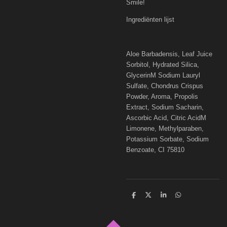
Smile!
Ingrediënten lijst
Aloe Barbadensis, Leaf Juice
Sorbitol, Hydrated Silica,
GlycerinM Sodium Lauryl
Sulfate, Chondrus Crispus
Powder, Aroma, Propolis
Extract, Sodium Sacharin,
Ascorbic Acid, Citric AcidM
Limonene, Methylparaben,
Potassium Sorbate, Sodium
Benzoate, CI 75810
D
D
S
D
e
e
h
e
l
e
a
l
e
l
r
e
n
e
n