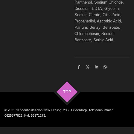
Panthenol, Sodium Chloride,
Disodium EDTA, Glycerin,
Sodium Citrate, Citric Acid,
Propanediol, Ascorbic Acid,
Parfum, Benzyl Benzoate,
Chlorphenesin, Sodium
Benzoate, Sorbic Acid.
D
D
S
D
e
e
h
e
l
e
a
l
e
l
r
e
n
e
n
TOP
© 2021 Schoonheidssalon New Feeling. 2353 Leiderdorp. Telefoonnummer
0625577822. Kvk 56971273,