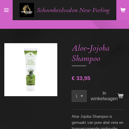
Ga
Schoonheidssalon New Feeling
direct
naar
de
hoofdinhoud
Aloe-Jojoba
Shampoo
€ 33,95
In
winkelwagen
Aloe Jojoba Shampoo is
gemaakt van pure aloë vera en
haarverzorgende jojoba-olie.