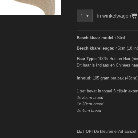
In winkelwagen
Beschikbaar model :
Steil
Beschikbare lengte:
45cm (18 in
Haar Type:
100% Human Hair (nie
Dit haar is Indiaas en Chinees haa
Inhoud:
105 gram per pak (45cm)
1 set bevat in totaal 5 clip-in ext
2x 25cm breed
1x 20cm breed
2x 4cm breed
LET OP!
De kleuren en/of aanzet 