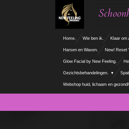
Ga
Schoonh
direct
naar
de
hoofdinhoud
Home.
Wie ben ik.
Klaar om A
Harsen en Waxen.
New! Reset 
Glow Facial by New Feeling.
He
Gezichtsbehandelingen.
Spat
Webshop huid, lichaam en gezondh