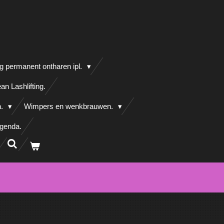
g permanent ontharen ipl.
an Lashlifting.
n.
Wimpers en wenkbrauwen.
agenda.