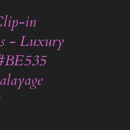
lip-in
s - Luxury
 #BE535
alayage
)