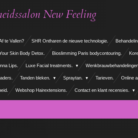
eidssalon New Feeling
f te Vallen?
SHR Ontharen de nieuwe technologie.
Behandelin
Your Skin Body Detox.
Bioslimming Paris bodycontouring.
Kore
nna Lips.
Luxe Facial treatments.
Wenkbrauwbehandelinge
aders.
Tanden bleken.
Spraytan.
Tarieven.
Online 
eid.
Webshop Hairextensions.
Contact en klant recensies.