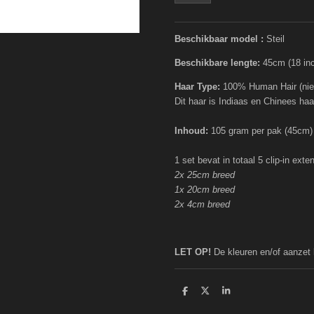
Beschikbaar model :
Steil
Beschikbare lengte:
45cm (18 in
Haar Type:
100% Human Hair (nie
Dit haar is Indiaas en Chinees haa
Inhoud:
105 gram per pak (45cm)
1 set bevat in totaal 5 clip-in ext
2x 25cm breed
1x 20cm breed
2x 4cm breed
LET OP!
De kleuren en/of aanzet 
D
D
S
e
e
h
l
e
a