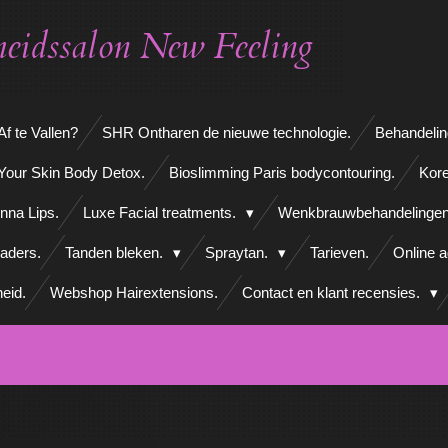
eidssalon New Feeling
f te Vallen?
SHR Ontharen de nieuwe technologie.
Behandelin
Your Skin Body Detox.
Bioslimming Paris bodycontouring.
Kore
nna Lips.
Luxe Facial treatments.
Wenkbrauwbehandelinge
aders.
Tanden bleken.
Spraytan.
Tarieven.
Online 
eid.
Webshop Hairextensions.
Contact en klant recensies.