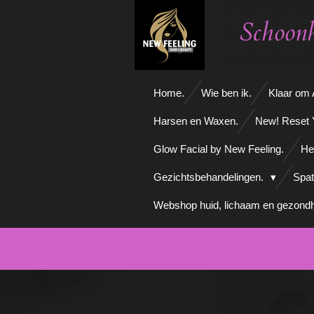
Ga
Schoonh
direct
naar
de
hoofdinhoud
Home.
Wie ben ik.
Klaar om A
Harsen en Waxen.
New! Reset 
Glow Facial by New Feeling.
He
Gezichtsbehandelingen.
Spat
Webshop huid, lichaam en gezondh