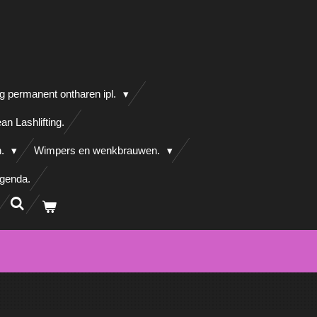
g permanent ontharen ipl.
an Lashlifting.
n.
Wimpers en wenkbrauwen.
agenda.