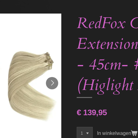
RedFox C
Extension
- 45cm-
(Higlight
€ 139,95
In winkelwagen