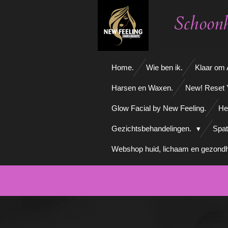
Ga
Schoonh
direct
naar
de
hoofdinhoud
Home.
Wie ben ik.
Klaar om A
Harsen en Waxen.
New! Reset 
Glow Facial by New Feeling.
He
Gezichtsbehandelingen.
Spat
Webshop huid, lichaam en gezondh