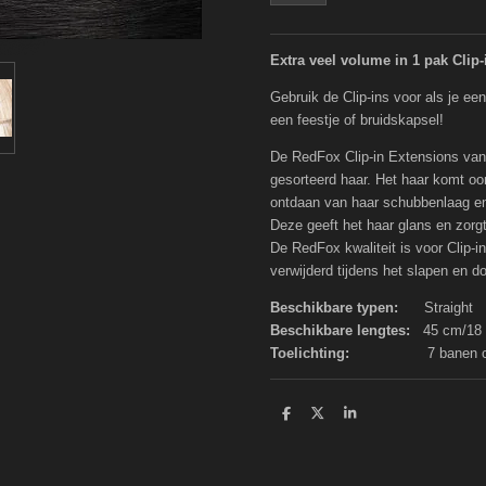
Extra veel volume in 1 pak Clip-
Gebruik de Clip-ins voor als je een
een feestje of bruidskapsel!
De RedFox Clip-in Extensions van
gesorteerd haar. Het haar komt oors
ontdaan van haar schubbenlaag en
Deze geeft het haar glans en zorgt 
De RedFox kwaliteit is voor Clip-
verwijderd tijdens het slapen en 
Beschikbare typen:
Straight
Beschikbare lengtes:
45 cm/18
Toelichting:
7 banen clip-in
D
D
S
e
e
h
l
e
a
e
l
r
n
e