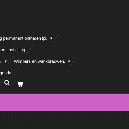
g permanent ontharen ipl.
an Lashlifting.
n.
Wimpers en wenkbrauwen.
agenda.