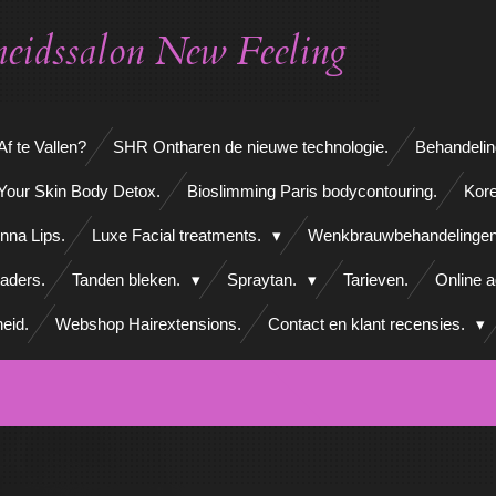
eidssalon New Feeling
f te Vallen?
SHR Ontharen de nieuwe technologie.
Behandelin
Your Skin Body Detox.
Bioslimming Paris bodycontouring.
Kore
nna Lips.
Luxe Facial treatments.
Wenkbrauwbehandelinge
aders.
Tanden bleken.
Spraytan.
Tarieven.
Online 
eid.
Webshop Hairextensions.
Contact en klant recensies.