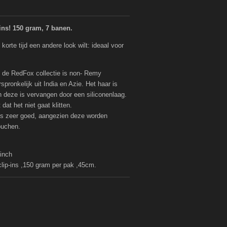
ins! 150 gram, 7 banen.
 korte tijd een andere look wilt: ideaal voor
 de RedFox collectie is non- Remy
pronkelijk uit India en Azie. Het haar is
 deze is vervangen door een siliconenlaag.
dat het niet gaat klitten.
ins zeer goed, aangezien deze worden
douchen.
 inch
s ,150 gram per pak ,45cm.