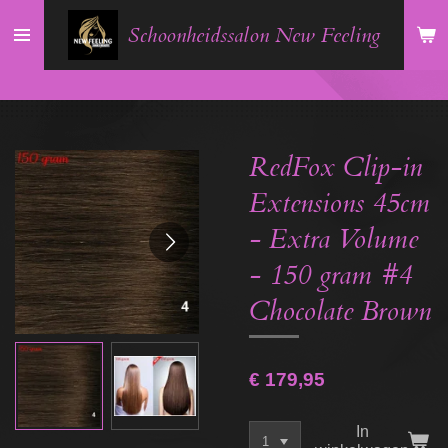
Ga
Schoonheidssalon New Feeling
direct
naar
de
hoofdinhoud
RedFox Clip-in
Extensions 45cm
- Extra Volume
- 150 gram #4
Chocolate Brown
€ 179,95
In