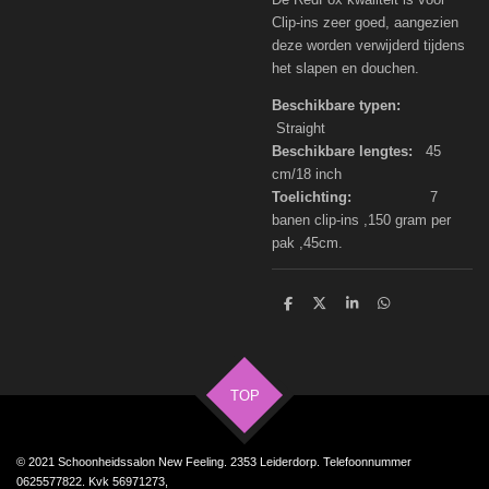
Clip-ins zeer goed, aangezien
deze worden verwijderd tijdens
het slapen en douchen.
Beschikbare typen:
Straight
Beschikbare lengtes:
45
cm/18 inch
Toelichting:
7
banen clip-ins ,150 gram per
pak ,45cm.
D
D
S
D
e
e
h
e
l
e
a
l
e
l
r
e
n
e
n
TOP
© 2021 Schoonheidssalon New Feeling. 2353 Leiderdorp. Telefoonnummer
0625577822. Kvk 56971273,