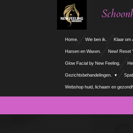
Ga
Schoonh
direct
naar
de
hoofdinhoud
Home.
Wie ben ik.
Klaar om A
Harsen en Waxen.
New! Reset 
Glow Facial by New Feeling.
He
Gezichtsbehandelingen.
Spat
Webshop huid, lichaam en gezondh