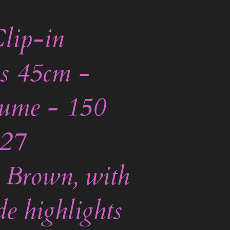
lip-in
s 45cm -
lume - 150
/27
 Brown, with
e highlights