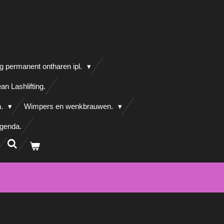
g permanent ontharen ipl.
an Lashlifting.
n.
Wimpers en wenkbrauwen.
agenda.