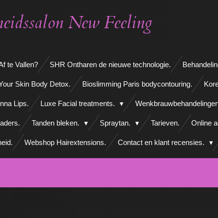
eidssalon New Feeling
f te Vallen?
SHR Ontharen de nieuwe technologie.
Behandelin
Your Skin Body Detox.
Bioslimming Paris bodycontouring.
Kore
nna Lips.
Luxe Facial treatments.
Wenkbrauwbehandelinge
aders.
Tanden bleken.
Spraytan.
Tarieven.
Online 
eid.
Webshop Hairextensions.
Contact en klant recensies.