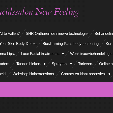
eidssalon New Feeling
f te Vallen?
SHR Ontharen de nieuwe technologie.
Behandelin
Your Skin Body Detox.
Bioslimming Paris bodycontouring.
Kore
nna Lips.
Luxe Facial treatments.
Wenkbrauwbehandelinge
aders.
Tanden bleken.
Spraytan.
Tarieven.
Online 
eid.
Webshop Hairextensions.
Contact en klant recensies.