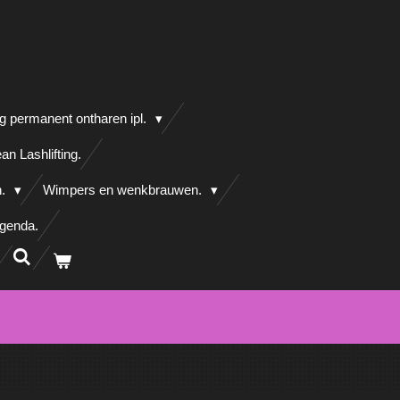
g permanent ontharen ipl.
an Lashlifting.
n.
Wimpers en wenkbrauwen.
agenda.