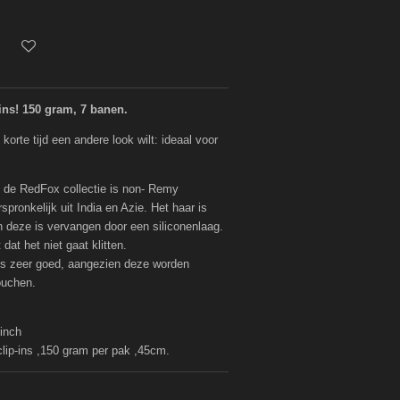
ins! 150 gram, 7 banen.
 korte tijd een andere look wilt: ideaal voor
 de RedFox collectie is non- Remy
pronkelijk uit India en Azie. Het haar is
 deze is vervangen door een siliconenlaag.
dat het niet gaat klitten.
ins zeer goed, aangezien deze worden
douchen.
 inch
s ,150 gram per pak ,45cm.