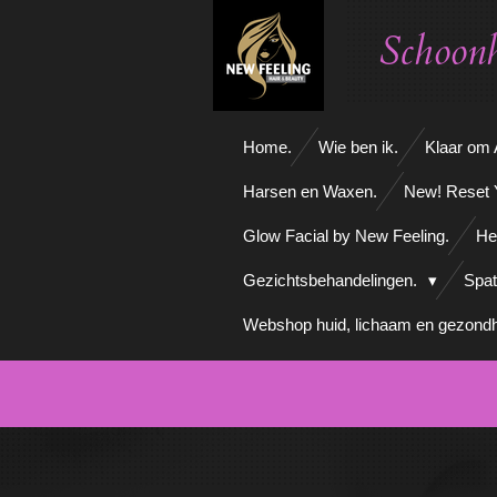
Ga
Schoonh
direct
naar
de
hoofdinhoud
Home.
Wie ben ik.
Klaar om A
Harsen en Waxen.
New! Reset 
Glow Facial by New Feeling.
He
Gezichtsbehandelingen.
Spat
Webshop huid, lichaam en gezondh