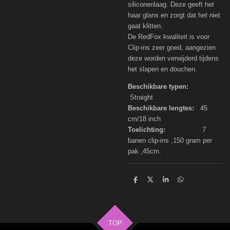
siliconenlaag. Deze geeft het
haar glans en zorgt dat het niet
gaat klitten.
De RedFox kwaliteit is voor
Clip-ins zeer goed, aangezien
deze worden verwijderd tijdens
het slapen en douchen.
Beschikbare typen:
Straight
Beschikbare lengtes:
45
cm/18 inch
Toelichting:
7
banen clip-ins ,150 gram per
pak ,45cm.
D
D
S
D
e
e
h
e
l
e
a
l
e
l
r
e
n
e
n
TOP