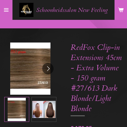
Ga
Schoonheidssalon New Feeling
direct
naar
de
hoofdinhoud
RedFox Clip-in
Extensions 45cm
- Extra Volume
- 150 gram
#27/613 Dark
Blonde/Light
Blonde