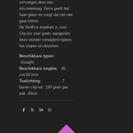
vervangen door een
siliconenlaag. Deze geeft het
haar glans en zorgt dat het niet
gaat klitten.
De RedFox kwaliteit is voor
Clip-ins zeer goed, aangezien
deze worden verwijderd tijdens
het slapen en douchen.
Beschikbare typen:
Straight
Beschikbare lengtes:
45
cm/18 inch
Toelichting:
7
banen clip-ins ,150 gram per
pak ,45cm.
D
D
S
D
e
e
h
e
l
e
a
l
e
l
r
e
n
e
n