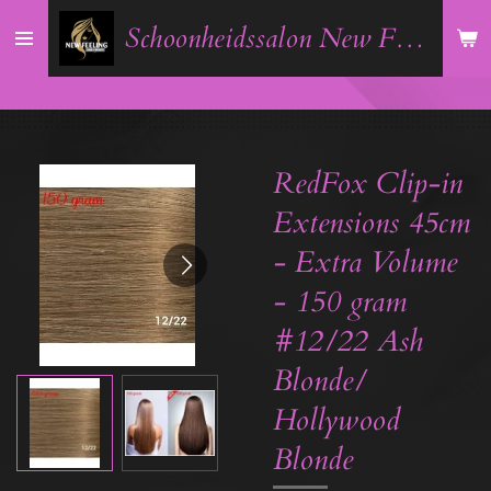
Ga
Schoonheidssalon New Feeling
direct
naar
de
hoofdinhoud
RedFox Clip-in
Extensions 45cm
- Extra Volume
- 150 gram
#12/22 Ash
Blonde/
Hollywood
Blonde