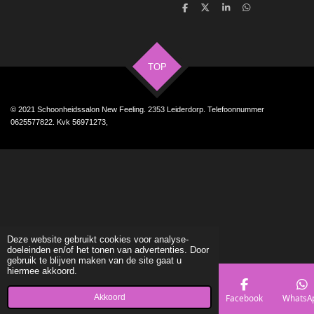
D
D
S
D
e
e
h
e
l
e
a
l
e
l
r
e
n
e
n
TOP
© 2021 Schoonheidssalon New Feeling. 2353 Leiderdorp. Telefoonnummer
0625577822. Kvk 56971273,
Deze website gebruikt cookies voor analyse-
doeleinden en/of het tonen van advertenties. Door
gebruik te blijven maken van de site gaat u
hiermee akkoord.
Akkoord
E-mailadres
Telefoonnummer
Kaart
Facebook
WhatsA